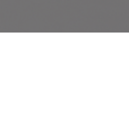
Accueil
Mobilier médical
À propos de cette catégorie
Notre gamme de mobilier médical répond aux exigences des
établissements de santé modernes. Elle inclut des lits
d’hospitalisation réglables, brancards de transport, fauteuils
d’examen, armoires de rangement stérile, chariots médicaux et plus
encore. Tous les produits sont conçus pour allier confort, sécurité,
hygiène et durabilité.
Ils facilitent le travail du personnel soignant et améliorent le confort
des patients, dans les blocs, services de soins ou cabinets médicaux.