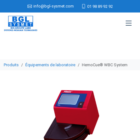
info@bgl-sysmet.com
01 98 89 92 92
Produits
Équipements de laboratoire
HemoCue® WBC System