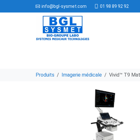
01 98 89 92 92
info@bgl-sysmet.com
Produits
Imagerie médicale
Vivid™ T9 Matr