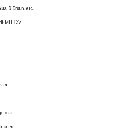
ius, B Braun, etc.
 Ni-MH 12V
sion
e clair
nteuses