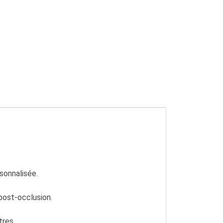
sonnalisée.
post-occlusion.
tres.