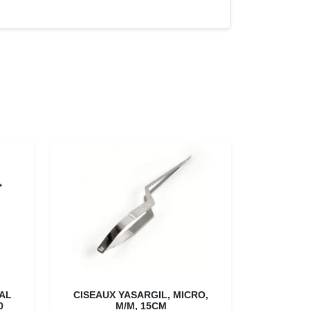
AL
CISEAUX YASARGIL, MICRO,
0
M/M, 15CM