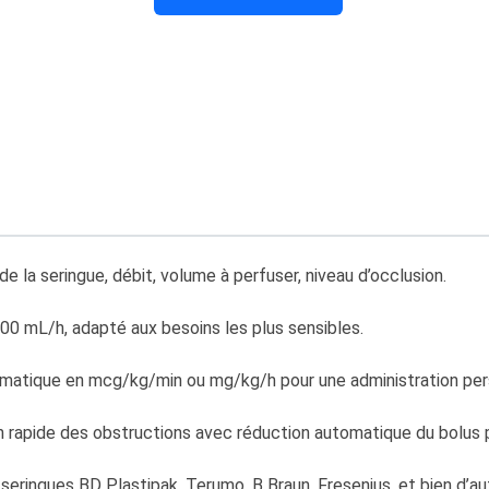
e la seringue, débit, volume à perfuser, niveau d’occlusion.
200 mL/h, adapté aux besoins les plus sensibles.
omatique en mcg/kg/min ou mg/kg/h pour une administration per
on rapide des obstructions avec réduction automatique du bolus 
 seringues BD Plastipak, Terumo, B Braun, Fresenius, et bien d’au