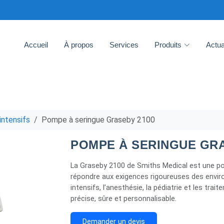
Accueil
À propos
Services
Produits
Actua
intensifs
Pompe à seringue Graseby 2100
POMPE À SERINGUE GRA
La Graseby 2100 de Smiths Medical est une po
répondre aux exigences rigoureuses des enviro
intensifs, l’anesthésie, la pédiatrie et les trai
précise, sûre et personnalisable.
Demander un devis