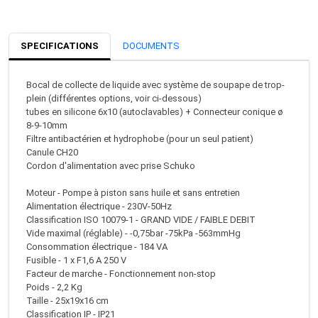
SPECIFICATIONS
DOCUMENTS
Bocal de collecte de liquide avec système de soupape de trop-
plein (différentes options, voir ci-dessous)
tubes en silicone 6x10 (autoclavables) + Connecteur conique ø
8-9-10mm
Filtre antibactérien et hydrophobe (pour un seul patient)
Canule CH20
Cordon d'alimentation avec prise Schuko
Moteur - Pompe à piston sans huile et sans entretien
Alimentation électrique - 230V-50Hz
Classification ISO 10079-1 - GRAND VIDE / FAIBLE DEBIT
Vide maximal (réglable) - -0,75bar -75kPa -563mmHg
Consommation électrique - 184 VA
Fusible - 1 x F1,6 A 250 V
Facteur de marche - Fonctionnement non-stop
Poids - 2,2 Kg
Taille - 25x19x16 cm
Classification IP - IP21