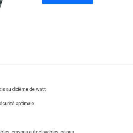
cis au dixième de watt
écurité optimale
ables, crayons autoclavables, gaines