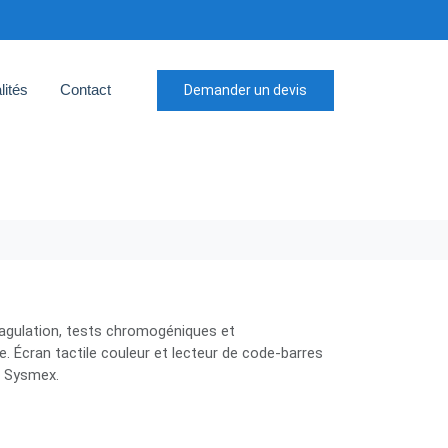
lités
Contact
Demander un devis
oagulation, tests chromogéniques et
. Écran tactile couleur et lecteur de code-barres
e Sysmex.