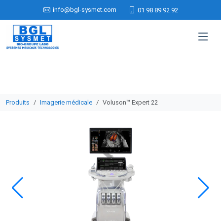
info@bgl-sysmet.com
01 98 89 92 92
Produits
Imagerie médicale
Voluson™ Expert 22